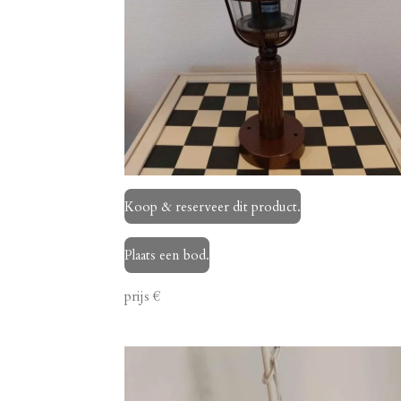
Koop & reserveer dit product.
Plaats een bod.
prijs €