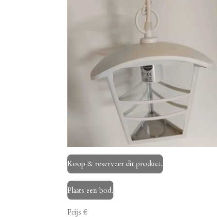
Koop & reserveer dit product.
Plaats een bod.
Prijs €