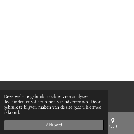
© 2026. The-Dollar.com
Deze website gebruikt cookies voor analyse-
Powered by
JouwWeb
doeleinden en/of het tonen van advertenties. Door
gebruik te blijven maken van de site gaat u hiermee
akkoord.
Akkoord
E-mailadres
Telefoonnummer
Kaart