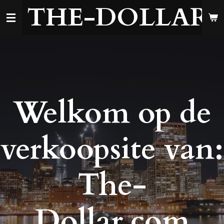
THE-DOLLAR
Ga
direct
naar
de
hoofdinhoud
Welkom op de
verkoopsite van:
The-
Dollar.com